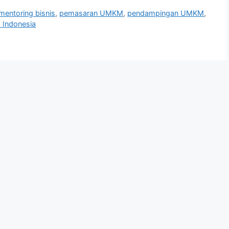
mentoring bisnis
,
pemasaran UMKM
,
pendampingan UMKM
,
Indonesia