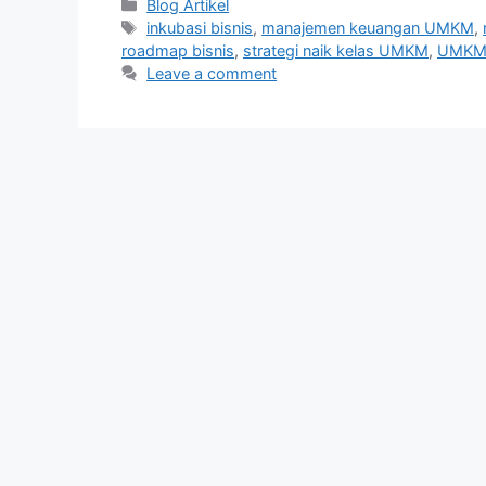
Categories
Blog Artikel
Tags
inkubasi bisnis
,
manajemen keuangan UMKM
,
roadmap bisnis
,
strategi naik kelas UMKM
,
UMKM 
Leave a comment