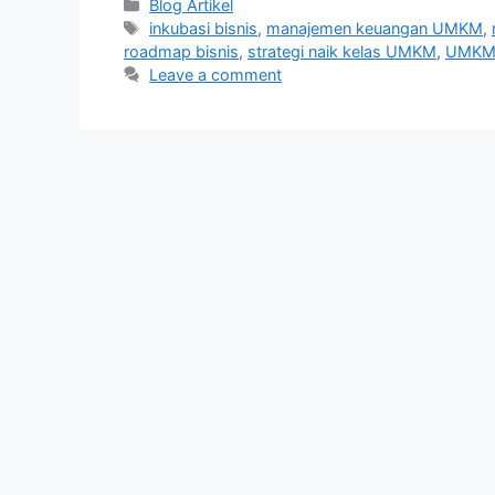
Categories
Blog Artikel
Tags
inkubasi bisnis
,
manajemen keuangan UMKM
,
roadmap bisnis
,
strategi naik kelas UMKM
,
UMKM 
Leave a comment