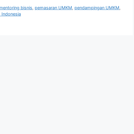
mentoring bisnis
,
pemasaran UMKM
,
pendampingan UMKM
,
Indonesia