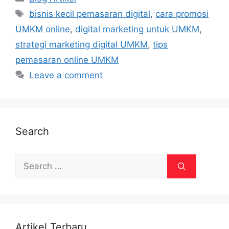
Tags
bisnis kecil pemasaran digital
,
cara promosi
UMKM online
,
digital marketing untuk UMKM
,
strategi marketing digital UMKM
,
tips
pemasaran online UMKM
Leave a comment
Search
Search
for:
Artikel Terbaru