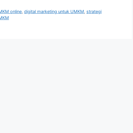
MKM online
,
digital marketing untuk UMKM
,
strategi
UMKM