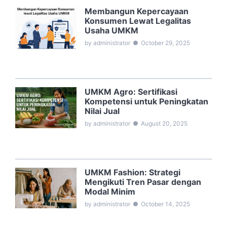
Membangun Kepercayaan
Konsumen Lewat Legalitas
Usaha UMKM
by administrator
●
October 29, 2025
UMKM Agro: Sertifikasi
Kompetensi untuk Peningkatan
Nilai Jual
by administrator
●
August 20, 2025
UMKM Fashion: Strategi
Mengikuti Tren Pasar dengan
Modal Minim
by administrator
●
October 14, 2025