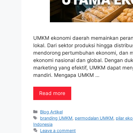
UMKM ekonomi daerah memainkan peran 
lokal. Dari sektor produksi hingga distr
mendorong pertumbuhan ekonomi, dan me
ekonomi nasional dan global. Dengan duk
marketing yang efektif, UMKM dapat me
mandiri. Mengapa UMKM …
Read more
Categories
Blog Artikel
Tags
branding UMKM
,
permodalan UMKM
,
pilar ek
Indonesia
Leave a comment