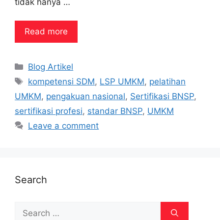
tidak hanya …
Read more
Categories
Blog Artikel
Tags
kompetensi SDM
,
LSP UMKM
,
pelatihan
UMKM
,
pengakuan nasional
,
Sertifikasi BNSP
,
sertifikasi profesi
,
standar BNSP
,
UMKM
Leave a comment
Search
Search
for: