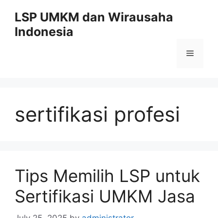
Skip
LSP UMKM dan Wirausaha
to
Indonesia
content
Menu
sertifikasi profesi
Tips Memilih LSP untuk
Sertifikasi UMKM Jasa
July 25, 2025
by
administrator