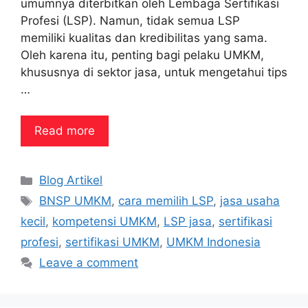
umumnya diterbitkan oleh Lembaga Sertifikasi
Profesi (LSP). Namun, tidak semua LSP
memiliki kualitas dan kredibilitas yang sama.
Oleh karena itu, penting bagi pelaku UMKM,
khususnya di sektor jasa, untuk mengetahui tips
…
Read more
Categories
Blog Artikel
Tags
BNSP UMKM
,
cara memilih LSP
,
jasa usaha
kecil
,
kompetensi UMKM
,
LSP jasa
,
sertifikasi
profesi
,
sertifikasi UMKM
,
UMKM Indonesia
Leave a comment