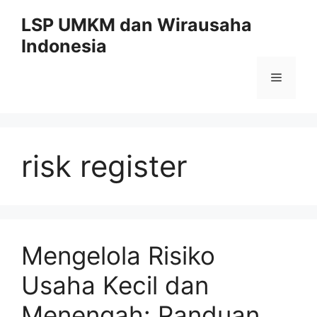
Skip
LSP UMKM dan Wirausaha
to
Indonesia
content
Menu
risk register
Mengelola Risiko
Usaha Kecil dan
Menengah: Panduan