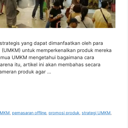
strategis yang dapat dimanfaatkan oleh para
ah (UMKM) untuk memperkenalkan produk mereka
k semua UMKM mengetahui bagaimana cara
arena itu, artikel ini akan membahas secara
ameran produk agar …
 UMKM
,
pemasaran offline
,
promosi produk
,
strategi UMKM
,