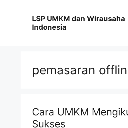
Skip
to
LSP UMKM dan Wirausaha
content
Indonesia
pemasaran offli
Cara UMKM Mengiku
Sukses