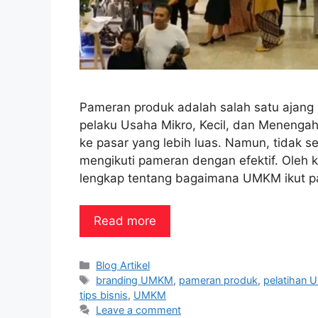
Pameran produk adalah salah satu ajang 
pelaku Usaha Mikro, Kecil, dan Meneng
ke pasar yang lebih luas. Namun, tida
mengikuti pameran dengan efektif. Oleh k
lengkap tentang bagaimana UMKM ikut p
Read more
Categories
Blog Artikel
Tags
branding UMKM
,
pameran produk
,
pelatihan
tips bisnis
,
UMKM
Leave a comment