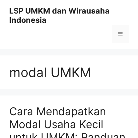
Skip
LSP UMKM dan Wirausaha
to
Indonesia
content
Menu
modal UMKM
Cara Mendapatkan
Modal Usaha Kecil
untuk UMKM: Panduan