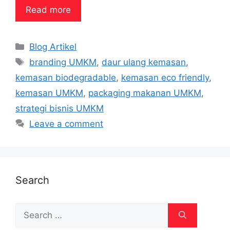
Read more
Categories
Blog Artikel
Tags
branding UMKM
,
daur ulang kemasan
,
kemasan biodegradable
,
kemasan eco friendly
,
kemasan UMKM
,
packaging makanan UMKM
,
strategi bisnis UMKM
Leave a comment
Search
Search
for: