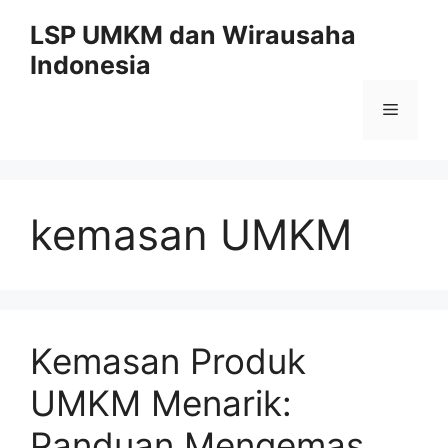
Skip
LSP UMKM dan Wirausaha
to
Indonesia
content
Menu
kemasan UMKM
Kemasan Produk
UMKM Menarik:
Panduan Mengemas