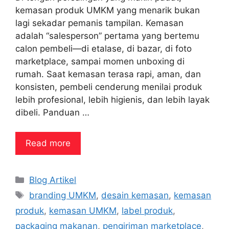
kemasan produk UMKM yang menarik bukan
lagi sekadar pemanis tampilan. Kemasan
adalah “salesperson” pertama yang bertemu
calon pembeli—di etalase, di bazar, di foto
marketplace, sampai momen unboxing di
rumah. Saat kemasan terasa rapi, aman, dan
konsisten, pembeli cenderung menilai produk
lebih profesional, lebih higienis, dan lebih layak
dibeli. Panduan …
Read more
Categories
Blog Artikel
Tags
branding UMKM
,
desain kemasan
,
kemasan
produk
,
kemasan UMKM
,
label produk
,
packaging makanan
,
pengiriman marketplace
,