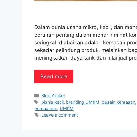
Dalam dunia usaha mikro, kecil, dan m
peranan penting dalam menarik minat kon
seringkali diabaikan adalah kemasan p
sekadar pelindung produk, melainkan ba
meningkatkan daya tarik dan nilai jual 
Read more
Categories
Blog Artikel
Tags
bisnis kecil
,
branding UMKM
,
desain kemasan
pemasaran
,
UMKM
Leave a comment