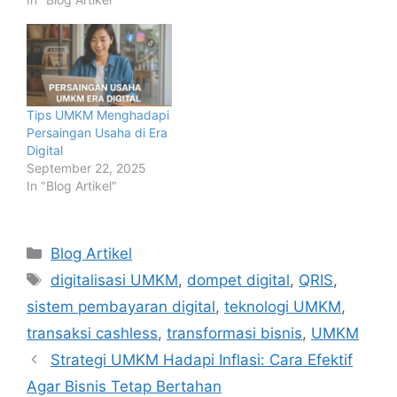
Tips UMKM Menghadapi
Persaingan Usaha di Era
Digital
September 22, 2025
In "Blog Artikel"
Categories
Blog Artikel
Tags
digitalisasi UMKM
,
dompet digital
,
QRIS
,
sistem pembayaran digital
,
teknologi UMKM
,
transaksi cashless
,
transformasi bisnis
,
UMKM
Strategi UMKM Hadapi Inflasi: Cara Efektif
Agar Bisnis Tetap Bertahan